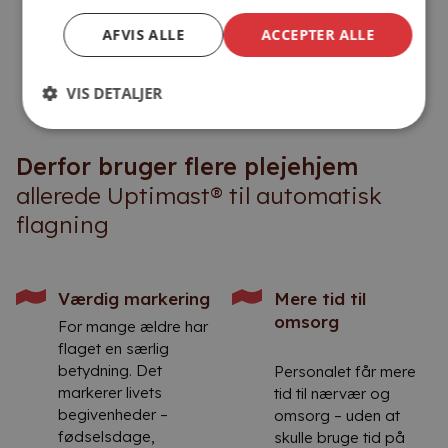
AFVIS ALLE
ACCEPTER ALLE
VIS DETALJER
Derfor bruger flere plejehjem
allerede Uptimast® til automatisk
flagning
Værdig markering
Mere tid til
omsorg
For mange ældre har
flaget en særlig
betydning. Det
Personalet får mere
markerer livets
tid til nærvær og
begivenheder –
omsorg – uden at
fødselsdage,
skulle bruge tid på