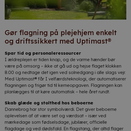
Gør flagning på plejehjem enkelt
og driftssikkert med Uptimast®
Spar tid og personaleressourcer
I ældreplejen er tiden knap, og de varme hænder bør
være på omsorg – ikke at gå ud og hejse flaget klokken
8.00 og nedtage det igen ved solnedgang i alle slags vejr.
Med Uptimast® får I velfærdsteknologi, der automatiserer
flagningen og frigør tid til kerneopgaven. Flagningen kan
planlægges til at køre automatisk – hele året rundt.
Skab glæde og stolthed hos beboerne
Dannebrog har stor symbolværdi. Det giver beboerne
oplevelsen af at være set og værdsat – især ved
mærkedage som fødselsdage, jubilæer, officielle
flagdage og ved dødsfald. En flagstang, der altid flager