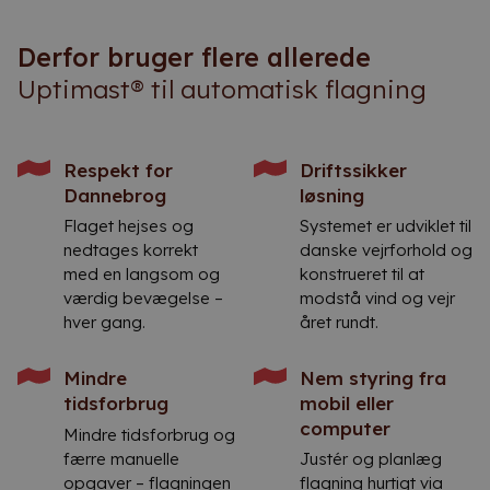
Derfor bruger flere allerede
Uptimast® til automatisk flagning
Respekt for
Driftssikker
Dannebrog
løsning
Flaget hejses og
Systemet er udviklet til
nedtages korrekt
danske vejrforhold og
med en langsom og
konstrueret til at
værdig bevægelse –
modstå vind og vejr
hver gang.
året rundt.
Mindre
Nem styring fra
tidsforbrug
mobil eller
computer
Mindre tidsforbrug og
færre manuelle
Justér og planlæg
opgaver – flagningen
flagning hurtigt via