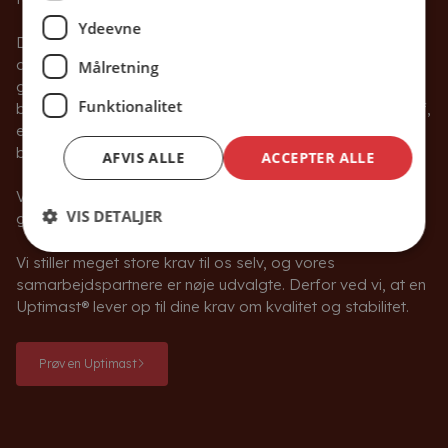
Ydeevne
Det er ikke bare noget, vi ønsker os. Visionen er noget, vi
arbejder benhårdt på at leve op til hver dag. Alt hvad vi
Målretning
gør – den platform vores unikke Uptimast® software er
Funktionalitet
bygget på – og alle de materialer Uptimast® er bygget af,
er med til at sikre at Uptimast® er verdens første – og
bedste – fuldautomatiske flagstang.
AFVIS ALLE
ACCEPTER ALLE
Vi bruger kun de bedste og mest innovative løsninger. Det
VIS DETALJER
går vi ikke på kompromis med.
Vi stiller meget store krav til os selv, og vores
samarbejdspartnere er nøje udvalgte. Derfor ved vi, at en
Uptimast® lever op til dine krav om kvalitet og stabilitet.
Prøv en Uptimast