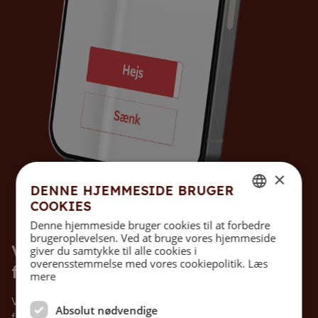
×
DENNE HJEMMESIDE BRUGER
COOKIES
DANISH
Denne hjemmeside bruger cookies til at forbedre
brugeroplevelsen. Ved at bruge vores hjemmeside
ENGLISH
Verdens første fuldautomatiske
giver du samtykke til alle cookies i
overensstemmelse med vores cookiepolitik.
Læs
flagstang
mere
Vores vision er helt klar. Uptimast® ér verdens bedste
Absolut nødvendige
fuldautomatiske flagstang.