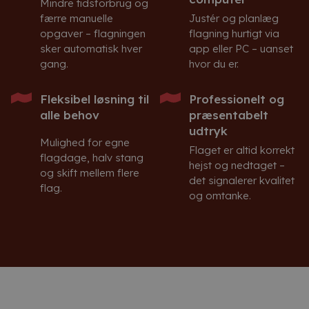
Mindre tidsforbrug og
færre manuelle
Justér og planlæg
opgaver – flagningen
flagning hurtigt via
sker automatisk hver
app eller PC – uanset
gang.
hvor du er.
Fleksibel løsning til
Professionelt og
alle behov
præsentabelt
udtryk
Mulighed for egne
Flaget er altid korrekt
flagdage, halv stang
hejst og nedtaget –
og skift mellem flere
det signalerer kvalitet
flag.
og omtanke.