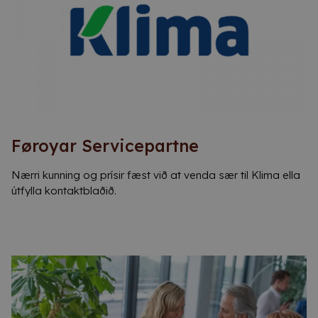
Føroyar Servicepartne
Nærri kunning og prísir fæst við at venda sær til
Klima
ella
útfylla kontaktblaðið.