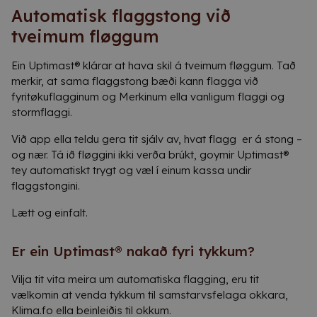
Automatisk flaggstong við
tveimum fløggum
Ein Uptimast® klárar at hava skil á tveimum fløggum. Tað
merkir, at sama flaggstong bæði kann flagga við
fyritøkuflagginum og Merkinum ella vanligum flaggi og
stormflaggi.
Við app ella teldu gera tit sjálv av, hvat flagg er á stong –
og nær. Tá ið fløggini ikki verða brúkt, goymir Uptimast®
tey automatiskt trygt og væl í einum kassa undir
flaggstongini.
Lætt og einfalt.
Er ein Uptimast® nakað fyri tykkum?
Vilja tit vita meira um automatiska flagging, eru tit
vælkomin at venda tykkum til samstarvsfelaga okkara,
Klima.fo
ella beinleiðis til okkum.