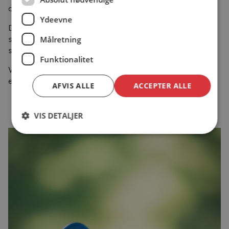
og nýta flaggið, tá ið vit siga farvæl á síðsta sinni.
Ydeevne
Deyðanum slepst ikki undan, og við at flagga á hálvari
Målretning
stong fáa vit sýnt teimum farnu og avvarðandi teirra
samkenslu, virðing og viðurkenning.
Funktionalitet
Við automatisku flaggstongini hjá Uptimast® ber sjálvandi
eisini til at flagga á hálvari stong.
AFVIS ALLE
ACCEPTER ALLE
VIS DETALJER