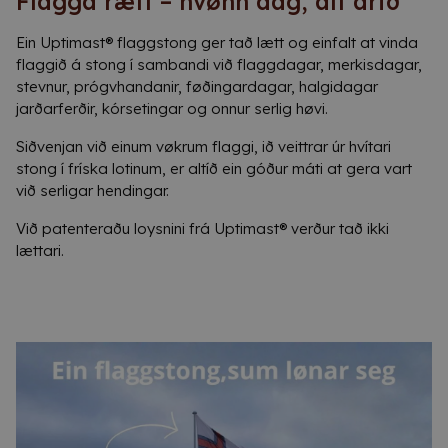
Flagga rætt – hvønn dag, alt árið
Ein Uptimast® flaggstong ger tað lætt og einfalt at vinda
flaggið á stong í sambandi við flaggdagar, merkisdagar,
stevnur, prógvhandanir, føðingardagar, halgidagar
jarðarferðir, kórsetingar og onnur serlig høvi.
Siðvenjan við einum vøkrum flaggi, ið veittrar úr hvítari
stong í fríska lotinum, er altíð ein góður máti at gera vart
við serligar hendingar.
Við patenteraðu loysnini frá Uptimast® verður tað ikki
lættari.