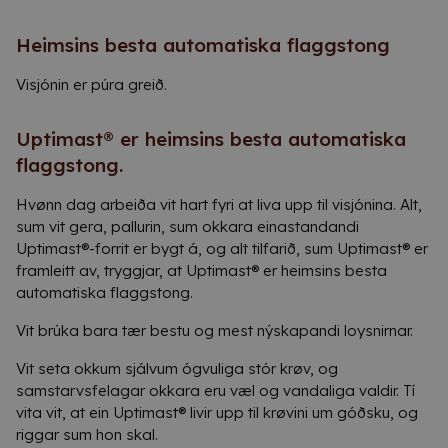
Heimsins besta automatiska flaggstong
Visjónin er púra greið.
Uptimast® er heimsins besta automatiska
flaggstong.
Hvønn dag arbeiða vit hart fyri at liva upp til visjónina. Alt,
sum vit gera, pallurin, sum okkara einastandandi
Uptimast®-forrit er bygt á, og alt tilfarið, sum Uptimast® er
framleitt av, tryggjar, at Uptimast® er heimsins besta
automatiska flaggstong.
Vit brúka bara tær bestu og mest nýskapandi loysnirnar.
Vit seta okkum sjálvum ógvuliga stór krøv, og
samstarvsfelagar okkara eru væl og vandaliga valdir. Tí
vita vit, at ein Uptimast® livir upp til krøvini um góðsku, og
riggar sum hon skal.