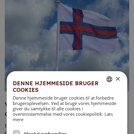
×
DENNE HJEMMESIDE BRUGER
COOKIES
DANISH
Denne hjemmeside bruger cookies til at forbedre
brugeroplevelsen. Ved at bruge vores hjemmeside
Vísið virðing og samkenslu við
ENGLISH
giver du samtykke til alle cookies i
automatiskari flagging
overensstemmelse med vores cookiepolitik.
Læs
mere
Eins og tað er umráðandi at hátíðarhalda merkisdagar við
at flagga í húnar hátt, er somuleiðis týðandi at vísa virðing
Absolut nødvendige