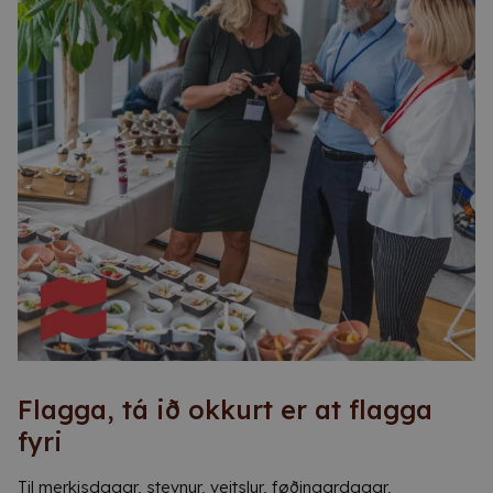
Flagga, tá ið okkurt er at flagga
fyri
Til merkisdagar, stevnur, veitslur, føðingardagar,