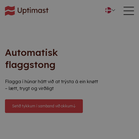
Automatisk
flaggstong
Flagga í húnar hátt við at trýsta á ein knøtt
– lætt, trygt og virðiligt
Setið tykkum í samband við okkum