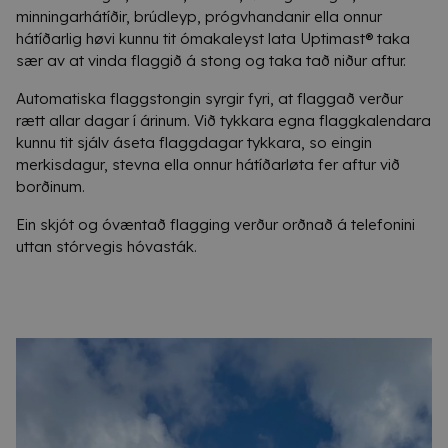
minningarhátíðir, brúdleyp, prógvhandanir ella onnur
hátíðarlig høvi kunnu tit ómakaleyst lata Uptimast® taka
sær av at vinda flaggið á stong og taka tað niður aftur.
Automatiska flaggstongin syrgir fyri, at flaggað verður
rætt allar dagar í árinum. Við tykkara egna flaggkalendara
kunnu tit sjálv áseta flaggdagar tykkara, so eingin
merkisdagur, stevna ella onnur hátíðarløta fer aftur við
borðinum.
Ein skjót og óvæntað flagging verður orðnað á telefonini
uttan stórvegis hóvasták.