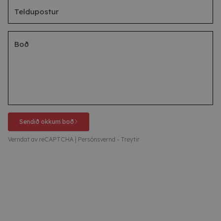
Sendið okkum boð
Verndat av reCAPTCHA |
Persónsvernd
-
Treytir